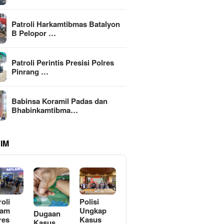
Patroli Harkamtibmas Batalyon
B Pelopor …
Patroli Perintis Presisi Polres
Pinrang …
Babinsa Koramil Padas dan
Bhabinkamtibma…
IM
roli
Polisi
lam
Ungkap
Dugaan
res
Kasus
Kasus