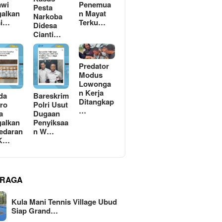
awi
Penemua
Pesta
alkan
n Mayat
Narkoba
si…
Terku…
Didesa
Cianti…
Predator
Modus
Lowonga
n Kerja
da
Bareskrim
Ditangkap
ro
Polri Usut
…
a
Dugaan
alkan
Penyiksaa
edaran
n W…
 K…
RAGA
Kula Mani Tennis Village Ubud
Siap Grand…