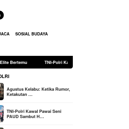
n
UACA
SOSIAL BUDAYA
TNI-Polri Kawal Pawai Seni PAUD Sambut HUT Ke-81 RI di
OLRI
Agustus Kelabu: Ketika Rumor,
Ketakutan …
TNI-Polri Kawal Pawai Seni
PAUD Sambut H…