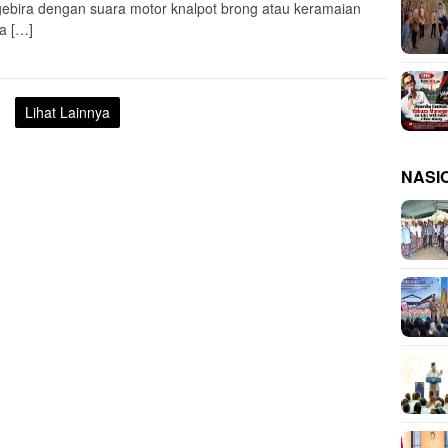
ebira dengan suara motor knalpot brong atau keramaian
ya […]
Lihat Lainnya
NASI