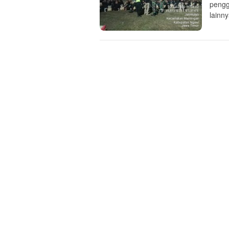
pengg
lainn