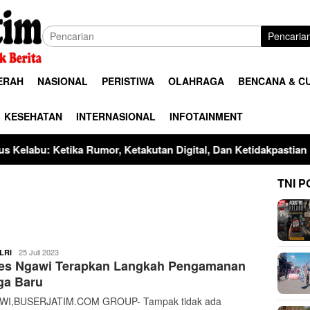
Pencaria
ERAH
NASIONAL
PERISTIWA
OLAHRAGA
BENCANA & C
KESEHATAN
INTERNASIONAL
INFOTAINMENT
Rumor, Ketakutan Digital, Dan Ketidakpastian Elite Bertemu
TNI P
buserjatim
25 Juli 2023
LRI
res Ngawi Terapkan Langkah Pengamanan
ga Baru
I,BUSERJATIM.COM GROUP- Tampak tidak ada