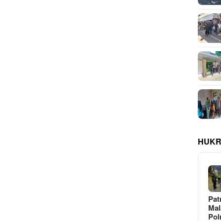
HUKR
Pat
Ma
Pol