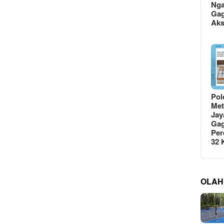
Ng
Gag
Ak
Pol
Met
Jay
Gag
Per
32
OLAH