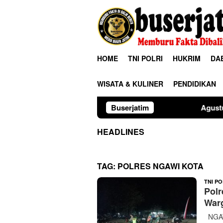
Loncat
ke
konten
HOME
TNI POLRI
HUKRIM
DA
WISATA & KULINER
PENDIDIKAN
Buserjatim
Agustus Kelabu: Ketika 
HEADLINES
TAG:
POLRES NGAWI KOTA
TNI PO
Pol
War
NGAW