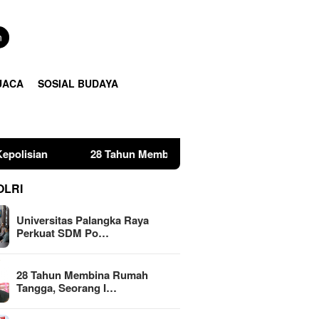
n
UACA
SOSIAL BUDAYA
28 Tahun Membina Rumah Tangga, Seorang Ibu Lima Anak Tem
OLRI
Universitas Palangka Raya
Perkuat SDM Po…
28 Tahun Membina Rumah
Tangga, Seorang I…