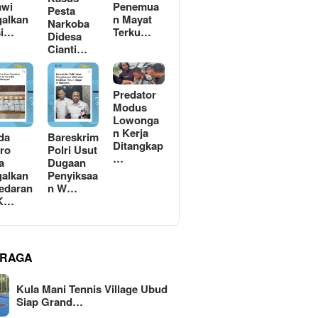
awi
Penemua
Pesta
alkan
n Mayat
Narkoba
si…
Terku…
Didesa
Cianti…
Predator
Modus
Lowonga
n Kerja
da
Bareskrim
Ditangkap
ro
Polri Usut
…
a
Dugaan
alkan
Penyiksaa
edaran
n W…
 K…
RAGA
Kula Mani Tennis Village Ubud
Siap Grand…