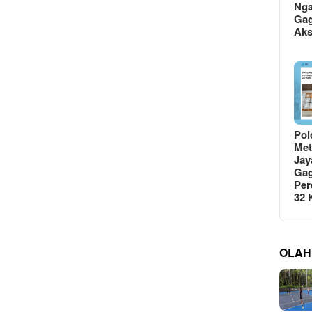
Ng
Gag
Ak
Pol
Met
Jay
Gag
Per
32
OLAH