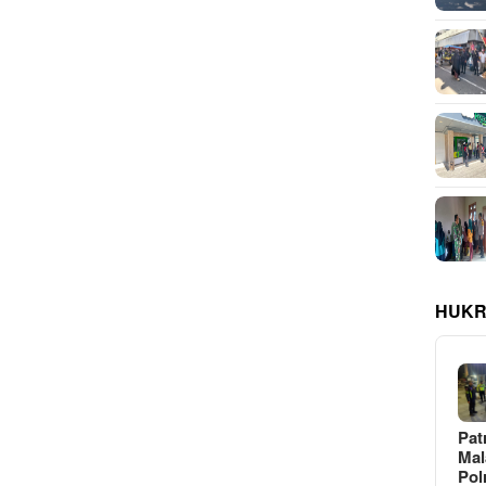
HUKR
Pat
Ma
Pol