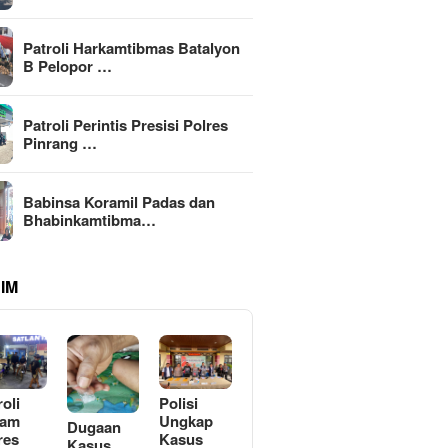
Patroli Harkamtibmas Batalyon
B Pelopor …
Patroli Perintis Presisi Polres
Pinrang …
Babinsa Koramil Padas dan
Bhabinkamtibma…
IM
roli
Polisi
lam
Ungkap
Dugaan
res
Kasus
Kasus