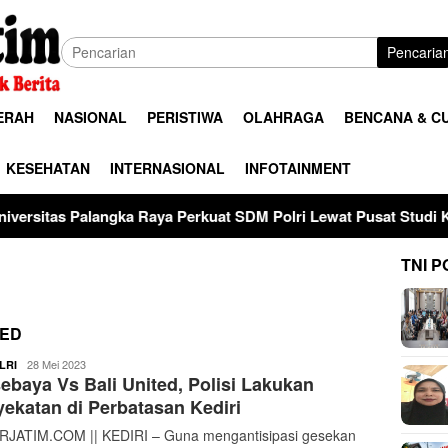
Pencaria
ERAH
NASIONAL
PERISTIWA
OLAHRAGA
BENCANA & C
KESEHATAN
INTERNASIONAL
INFOTAINMENT
gka Raya Perkuat SDM Polri Lewat Pusat Studi Kepolisian
TNI P
TED
ardy
28 Mei 2023
LRI
ebaya Vs Bali United, Polisi Lakukan
ekatan di Perbatasan Kediri
JATIM.COM || KEDIRI – Guna mengantisipasi gesekan