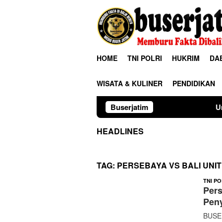
Loncat
ke
konten
HOME
TNI POLRI
HUKRIM
DA
WISATA & KULINER
PENDIDIKAN
Buserjatim
Universitas Palan
HEADLINES
TAG:
PERSEBAYA VS BALI UNI
TNI PO
Pers
Peny
BUSER