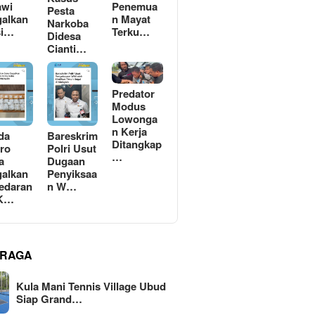
awi
Penemua
Pesta
alkan
n Mayat
Narkoba
si…
Terku…
Didesa
Cianti…
Predator
Modus
Lowonga
n Kerja
da
Bareskrim
Ditangkap
ro
Polri Usut
…
a
Dugaan
alkan
Penyiksaa
edaran
n W…
 K…
RAGA
Kula Mani Tennis Village Ubud
Siap Grand…