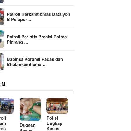
Patroli Harkamtibmas Batalyon
B Pelopor …
Patroli Perintis Presisi Polres
Pinrang …
Babinsa Koramil Padas dan
Bhabinkamtibma…
IM
roli
Polisi
lam
Ungkap
Dugaan
res
Kasus
Kasus