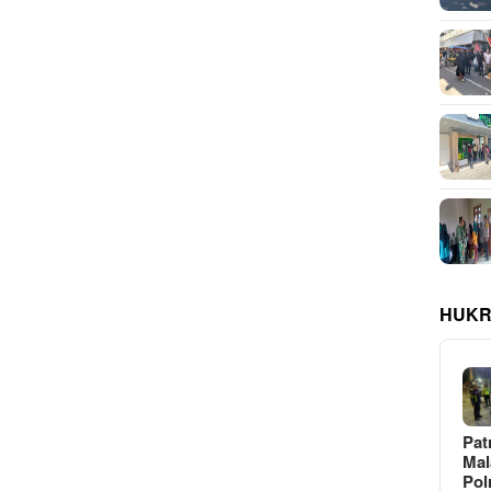
HUKR
Pat
Ma
Pol