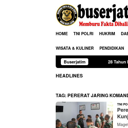
Loncat
ke
konten
HOME
TNI POLRI
HUKRIM
DA
WISATA & KULINER
PENDIDIKAN
Buserjatim
28 Tahun Membina Rumah T
HEADLINES
TAG:
PERERAT JARING KOMAN
TNI PO
Pere
Kunj
Maget