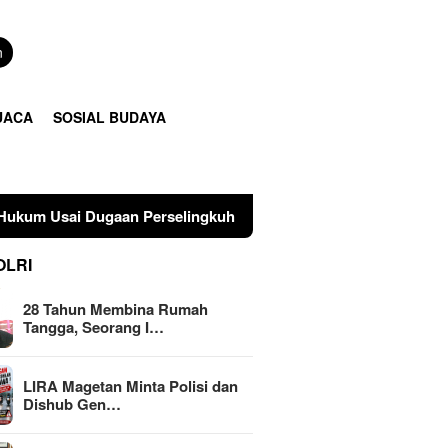
n
UACA
SOSIAL BUDAYA
an Perselingkuhan Suami di Sulawesi Tengah
LIRA Mage
OLRI
28 Tahun Membina Rumah
Tangga, Seorang I…
LIRA Magetan Minta Polisi dan
Dishub Gen…