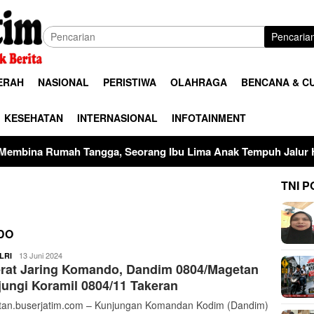
Pencaria
ERAH
NASIONAL
PERISTIWA
OLAHRAGA
BENCANA & C
KESEHATAN
INTERNASIONAL
INFOTAINMENT
angga, Seorang Ibu Lima Anak Tempuh Jalur Hukum Usai Duga
TNI P
DO
ardy
13 Juni 2024
LRI
rat Jaring Komando, Dandim 0804/Magetan
ungi Koramil 0804/11 Takeran
an.buserjatim.com – Kunjungan Komandan Kodim (Dandim)