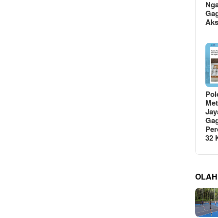
Ng
Gag
Ak
Pol
Met
Jay
Gag
Per
32
OLAH