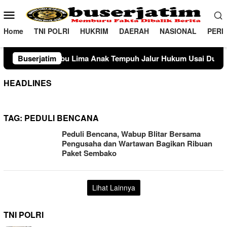
Loncat
Menu
ke
Mobile
konten
Home
TNI POLRI
HUKRIM
DAERAH
NASIONAL
PERI
ma Anak Tempuh Jalur Hukum Usai Dugaan Perselingkuhan Sua
Buserjatim
HEADLINES
TAG:
PEDULI BENCANA
Peduli Bencana, Wabup Blitar Bersama
Pengusaha dan Wartawan Bagikan Ribuan
Paket Sembako
Lihat Lainnya
TNI POLRI