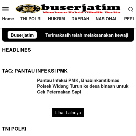
Loncat
Menu
ke
Mobile
konten
Home
TNI POLRI
HUKRIM
DAERAH
NASIONAL
PERI
Terimakasih telah melaksanakan kewajiban perpajakan daerah 
Buserjatim
HEADLINES
TAG:
PANTAU INFEKSI PMK
Pantau Infeksi PMK, Bhabinkamtibmas
Polsek Widang Turun ke desa binaan untuk
Cek Peternakan Sapi
Lihat Lainnya
TNI POLRI