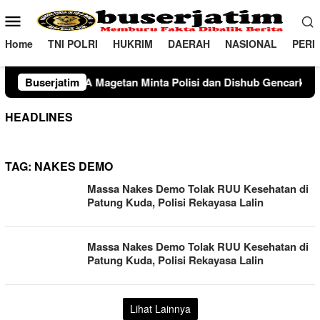
Loncat
Menu
ke
Mobile
konten
Home
TNI POLRI
HUKRIM
DAERAH
NASIONAL
PERI
agetan Minta Polisi dan Dishub Gencarkan Sosialisasi Edukasi 
Buserjatim
HEADLINES
TAG:
NAKES DEMO
Massa Nakes Demo Tolak RUU Kesehatan di
Patung Kuda, Polisi Rekayasa Lalin
Massa Nakes Demo Tolak RUU Kesehatan di
Patung Kuda, Polisi Rekayasa Lalin
Lihat Lainnya