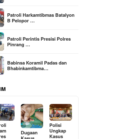
Patroli Harkamtibmas Batalyon
B Pelopor …
Patroli Perintis Presisi Polres
Pinrang …
Babinsa Koramil Padas dan
Bhabinkamtibma…
IM
roli
Polisi
lam
Ungkap
Dugaan
res
Kasus
Kasus