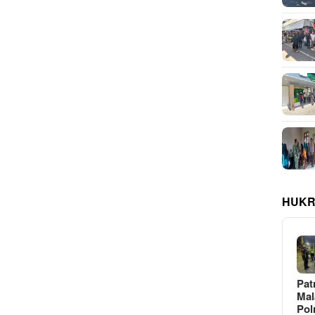
HUKR
Pat
Ma
Pol