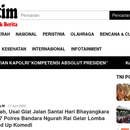
Pencaria
ERAH
NASIONAL
PERISTIWA
OLAHRAGA
BENCANA & C
KESEHATAN
INTERNASIONAL
INFOTAINMENT
MPETENSI ABSOLUT PRESIDEN”
Kodim 0806/Trengga
TNI P
ardy
17 Juni 2023
LRI
ah, Usai Giat Jalan Santai Hari Bhayangkara
7 Polres Bandara Ngurah Rai Gelar Lomba
nd Up Komedi