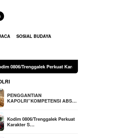
n
UACA
SOSIAL BUDAYA
lek Perkuat Karakter Siswa Lewat Outing Class
Sinergi
OLRI
PENGGANTIAN
KAPOLRI”KOMPETENSI ABS…
Kodim 0806/Trenggalek Perkuat
Karakter S…