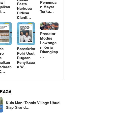
awi
Penemua
Pesta
alkan
n Mayat
Narkoba
si…
Terku…
Didesa
Cianti…
Predator
Modus
Lowonga
n Kerja
da
Bareskrim
Ditangkap
ro
Polri Usut
…
a
Dugaan
alkan
Penyiksaa
edaran
n W…
 K…
RAGA
Kula Mani Tennis Village Ubud
Siap Grand…