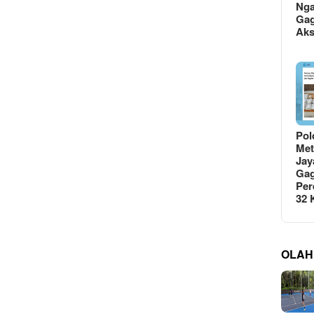
Ng
Gag
Ak
Pol
Met
Jay
Gag
Per
32
OLAH