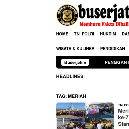
Loncat
ke
konten
HOME
TNI POLRI
HUKRIM
DA
WISATA & KULINER
PENDIDIKAN
Buserjatim
PENGGANTIAN KAPOLRI”KO
HEADLINES
TAG:
MERIAH
TNI PO
Meri
ke-7
Sta