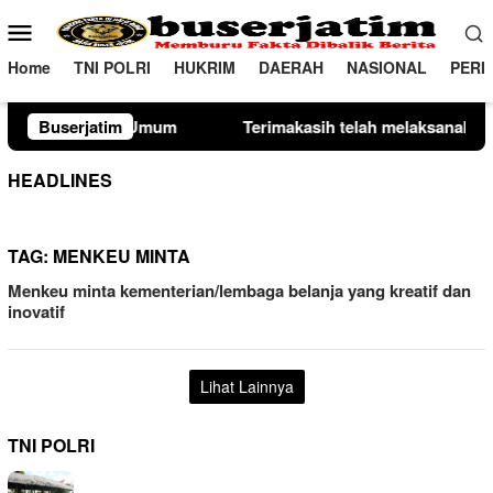
Loncat
Menu
ke
Mobile
konten
Home
TNI POLRI
HUKRIM
DAERAH
NASIONAL
PERI
Terimakasih telah melaksanakan kewajiban perpajakan daerah t
Buserjatim
HEADLINES
TAG:
MENKEU MINTA
Menkeu minta kementerian/lembaga belanja yang kreatif dan
inovatif
Lihat Lainnya
TNI POLRI