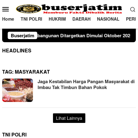
Loncat
Menu
ke
Mobile
konten
Home
TNI POLRI
HUKRIM
DAERAH
NASIONAL
PERI
unan Ditargetkan Dimulai Oktober 2026Agustus 7, 2026
Buserjatim
HEADLINES
TAG:
MASYARAKAT
Jaga Kestabilan Harga Pangan Masyarakat di
lmbau Tak Timbun Bahan Pokok
Lihat Lainnya
TNI POLRI