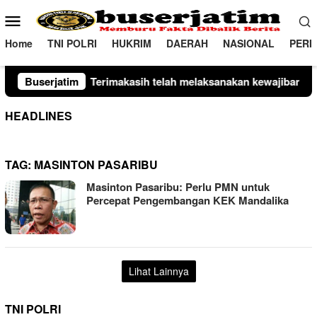
Loncat
Menu
ke
Mobile
konten
Home
TNI POLRI
HUKRIM
DAERAH
NASIONAL
PERI
makasih telah melaksanakan kewajiban perpajakan daerah tepat 
Buserjatim
HEADLINES
TAG:
MASINTON PASARIBU
Masinton Pasaribu: Perlu PMN untuk
Percepat Pengembangan KEK Mandalika
Lihat Lainnya
TNI POLRI