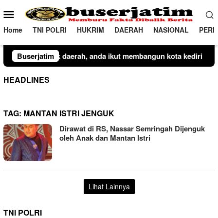
Loncat
Menu
ke
Mobile
konten
Home
TNI POLRI
HUKRIM
DAERAH
NASIONAL
PERI
anda ikut membangun kota kediri
Buserjatim
Plt Camat Lembang Ber
HEADLINES
TAG:
MANTAN ISTRI JENGUK
Dirawat di RS, Nassar Semringah Dijenguk
oleh Anak dan Mantan Istri
Lihat Lainnya
TNI POLRI