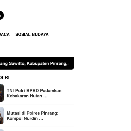
n
UACA
SOSIAL BUDAYA
0 Wita tersebut berlangsung dengan khidmat. Bertindak selaku I
OLRI
TNI-Polri-BPBD Padamkan
Kebakaran Hutan …
Mutasi di Polres Pinrang:
Kompol Nurdin …