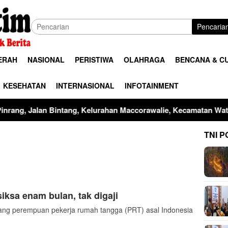
Pencaria
ERAH
NASIONAL
PERISTIWA
OLAHRAGA
BENCANA & C
KESEHATAN
INTERNASIONAL
INFOTAINMENT
en Pinrang, Jumat (7/8/2026).‎‎Upacara yang dimulai pukul 07.4
TNI P
iksa enam bulan, tak digaji
g perempuan pekerja rumah tangga (PRT) asal Indonesia