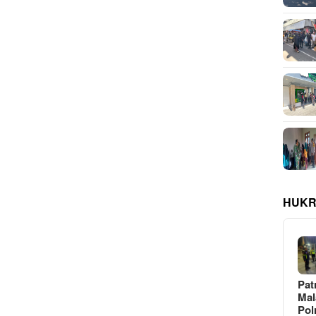
HUKR
Pat
Ma
Pol