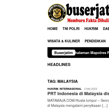
Loncat
ke
konten
HOME
TNI POLRI
HUKRIM
DA
WISATA & KULINER
PENDIDIKAN
ng, Kelurahan Maccorawalie, Kecamatan Watang Sawitto, Kabupat
Buserjatim
HEADLINES
TAG:
MALAYSIA
buserjatim
,
2 Mei 2023
HUKRIM
INTERNASIONAL
PRT Indonesia di Malaysia dis
MATAMAJA.COM//Kuala lumpur – Seoran
di Malaysia mengalami penyiksaan […]