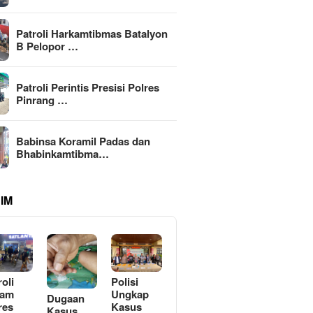
Patroli Harkamtibmas Batalyon
B Pelopor …
Patroli Perintis Presisi Polres
Pinrang …
Babinsa Koramil Padas dan
Bhabinkamtibma…
IM
roli
Polisi
lam
Ungkap
Dugaan
res
Kasus
Kasus