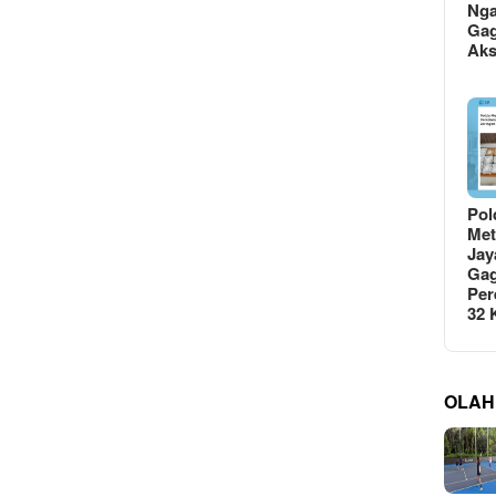
Ng
Gag
Ak
Pol
Met
Jay
Gag
Per
32
OLAH