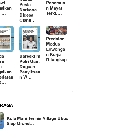
awi
Penemua
Pesta
alkan
n Mayat
Narkoba
si…
Terku…
Didesa
Cianti…
Predator
Modus
Lowonga
n Kerja
da
Bareskrim
Ditangkap
ro
Polri Usut
…
a
Dugaan
alkan
Penyiksaa
edaran
n W…
 K…
RAGA
Kula Mani Tennis Village Ubud
Siap Grand…