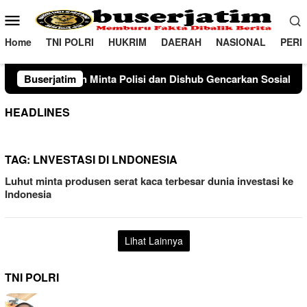
Loncat
Menu
ke
Mobile
konten
Home
TNI POLRI
HUKRIM
DAERAH
NASIONAL
PERI
 Polisi dan Dishub Gencarkan Sosialisasi Edukasi Berkendara u
Buserjatim
HEADLINES
TAG:
LNVESTASI DI LNDONESIA
Luhut minta produsen serat kaca terbesar dunia investasi ke
Indonesia
Lihat Lainnya
TNI POLRI