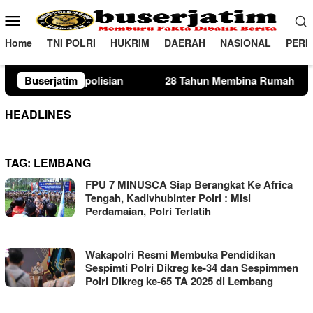
Loncat
Menu
ke
Mobile
konten
Home
TNI POLRI
HUKRIM
DAERAH
NASIONAL
PERI
ian
Buserjatim
28 Tahun Membina Rumah Tangga, Seorang Ibu Lima
HEADLINES
TAG:
LEMBANG
FPU 7 MINUSCA Siap Berangkat Ke Africa
Tengah, Kadivhubinter Polri : Misi
Perdamaian, Polri Terlatih
Wakapolri Resmi Membuka Pendidikan
Sespimti Polri Dikreg ke-34 dan Sespimmen
Polri Dikreg ke-65 TA 2025 di Lembang