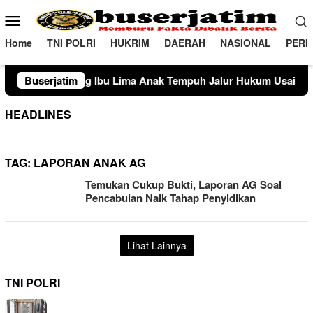
Loncat
Menu
ke
Mobile
konten
Home
TNI POLRI
HUKRIM
DAERAH
NASIONAL
PERI
ima Anak Tempuh Jalur Hukum Usai Dugaan Perselingkuhan Su
Buserjatim
HEADLINES
TAG:
LAPORAN ANAK AG
Temukan Cukup Bukti, Laporan AG Soal
Pencabulan Naik Tahap Penyidikan
Lihat Lainnya
TNI POLRI