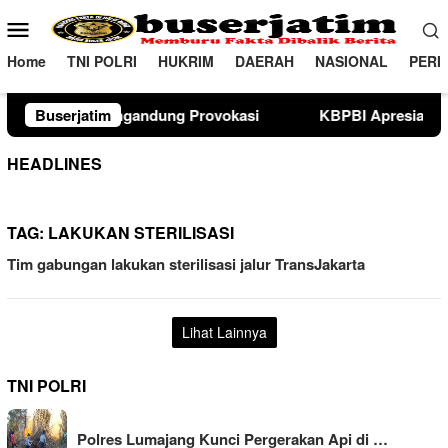
Loncat
Menu
ke
Mobile
konten
Home
TNI POLRI
HUKRIM
DAERAH
NASIONAL
PERI
g Provokasi
Buserjatim
KBPBI Apresiasi Komitmen Kapolri Kawal 
HEADLINES
TAG:
LAKUKAN STERILISASI
Tim gabungan lakukan sterilisasi jalur TransJakarta
Lihat Lainnya
TNI POLRI
Polres Lumajang Kunci Pergerakan Api di …