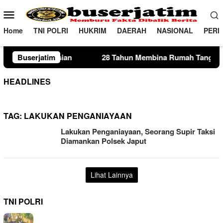
Loncat
Menu
ke
Mobile
konten
Home
TNI POLRI
HUKRIM
DAERAH
NASIONAL
PERI
an
Buserjatim
28 Tahun Membina Rumah Tangga, Seorang Ibu Lima 
HEADLINES
TAG:
LAKUKAN PENGANIAYAAN
Lakukan Penganiayaan, Seorang Supir Taksi
Diamankan Polsek Japut
Lihat Lainnya
TNI POLRI