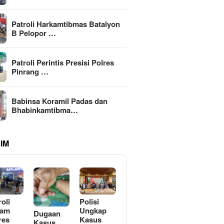
Patroli Harkamtibmas Batalyon
B Pelopor …
Patroli Perintis Presisi Polres
Pinrang …
Babinsa Koramil Padas dan
Bhabinkamtibma…
IM
roli
Polisi
lam
Ungkap
Dugaan
res
Kasus
Kasus