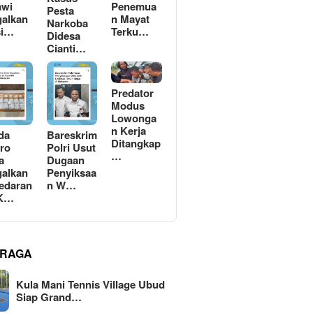
awi
Penemua
Pesta
alkan
n Mayat
Narkoba
si…
Terku…
Didesa
Cianti…
Predator
Modus
Lowonga
n Kerja
da
Bareskrim
Ditangkap
ro
Polri Usut
…
a
Dugaan
alkan
Penyiksaa
edaran
n W…
 K…
RAGA
Kula Mani Tennis Village Ubud
Siap Grand…