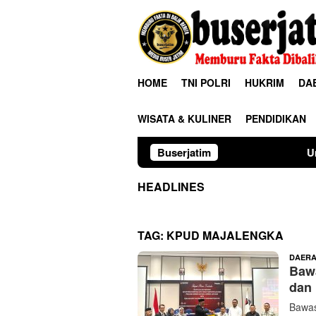
Loncat
ke
konten
HOME
TNI POLRI
HUKRIM
DA
WISATA & KULINER
PENDIDIKAN
Buserjatim
Universitas Pal
HEADLINES
TAG:
KPUD MAJALENGKA
DAER
Bawa
dan 
Bawas