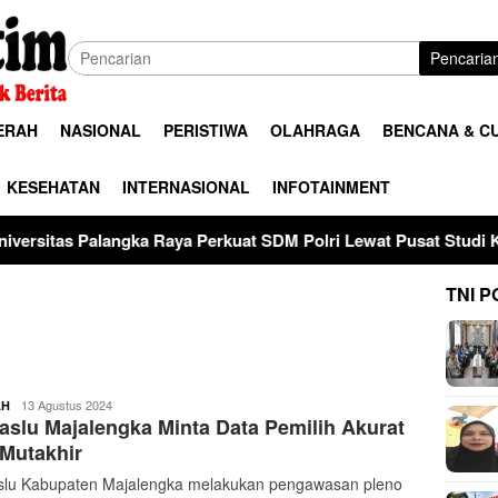
Pencaria
ERAH
NASIONAL
PERISTIWA
OLAHRAGA
BENCANA & C
KESEHATAN
INTERNASIONAL
INFOTAINMENT
angka Raya Perkuat SDM Polri Lewat Pusat Studi Kepolisian
TNI P
buserjatim
13 Agustus 2024
AH
slu Majalengka Minta Data Pemilih Akurat
Mutakhir
lu Kabupaten Majalengka melakukan pengawasan pleno