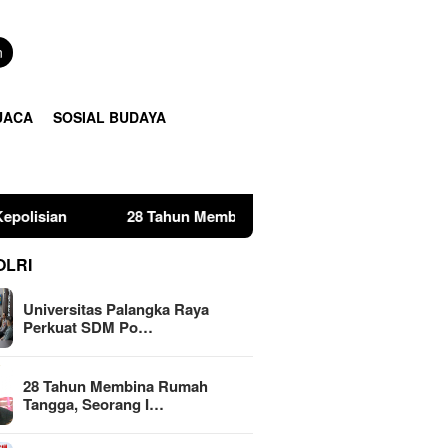
n
UACA
SOSIAL BUDAYA
28 Tahun Membina Rumah Tangga, Seorang Ibu Lima Anak T
OLRI
Universitas Palangka Raya
Perkuat SDM Po…
28 Tahun Membina Rumah
Tangga, Seorang I…