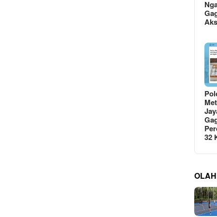
Ng
Gag
Ak
Pol
Met
Jay
Gag
Per
32
OLAH