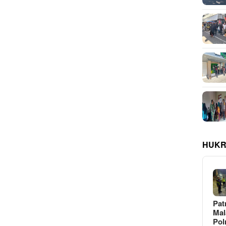
HUKR
Pat
Ma
Pol