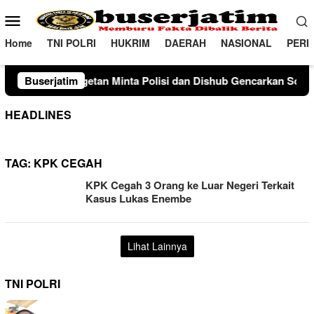
Loncat
Menu
ke
Mobile
konten
Home
TNI POLRI
HUKRIM
DAERAH
NASIONAL
PERI
 Minta Polisi dan Dishub Gencarkan Sosialisasi Edukasi Berken
Buserjatim
HEADLINES
TAG:
KPK CEGAH
KPK Cegah 3 Orang ke Luar Negeri Terkait
Kasus Lukas Enembe
Lihat Lainnya
TNI POLRI