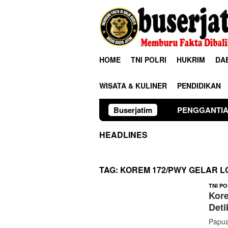
Loncat
ke
konten
HOME
TNI POLRI
HUKRIM
DA
WISATA & KULINER
PENDIDIKAN
PENGGANTIAN KAPOLRI”KOMP
Buserjatim
HEADLINES
TAG:
KOREM 172/PWY GELAR LO
TNI PO
Kore
Deti
Papua