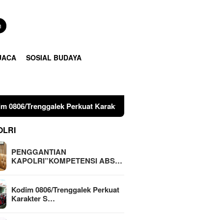
n
UACA
SOSIAL BUDAYA
Perkuat Karakter Siswa Lewat Outing Class
Sinergitas 
OLRI
PENGGANTIAN
KAPOLRI”KOMPETENSI ABS…
Kodim 0806/Trenggalek Perkuat
Karakter S…