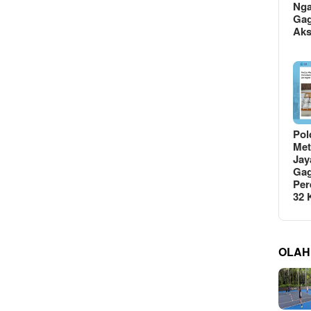
Ng
Gag
Ak
Pol
Met
Jay
Gag
Per
32
OLAH