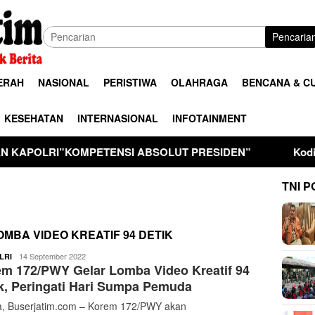
Pencaria
ERAH
NASIONAL
PERISTIWA
OLAHRAGA
BENCANA & C
KESEHATAN
INTERNASIONAL
INFOTAINMENT
ETENSI ABSOLUT PRESIDEN”
Kodim 0806/Trenggalek 
TNI P
MBA VIDEO KREATIF 94 DETIK
buserjatim
14 September 2022
LRI
m 172/PWY Gelar Lomba Video Kreatif 94
k, Peringati Hari Sumpa Pemuda
, Buserjatim.com – Korem 172/PWY akan