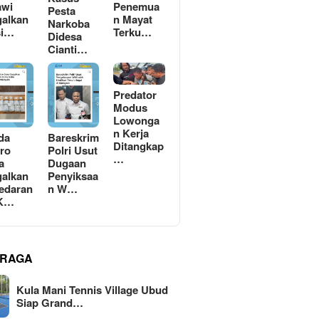
awi
Penemua
Pesta
alkan
n Mayat
Narkoba
si…
Terku…
Didesa
Cianti…
Predator
Modus
Lowonga
n Kerja
da
Bareskrim
Ditangkap
ro
Polri Usut
…
a
Dugaan
alkan
Penyiksaa
edaran
n W…
 K…
RAGA
Kula Mani Tennis Village Ubud
Siap Grand…