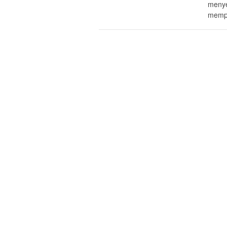
menye
mempe