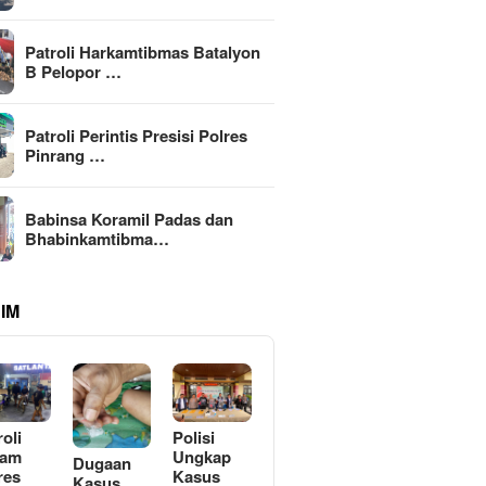
Patroli Harkamtibmas Batalyon
B Pelopor …
Patroli Perintis Presisi Polres
Pinrang …
Babinsa Koramil Padas dan
Bhabinkamtibma…
IM
roli
Polisi
lam
Ungkap
Dugaan
res
Kasus
Kasus