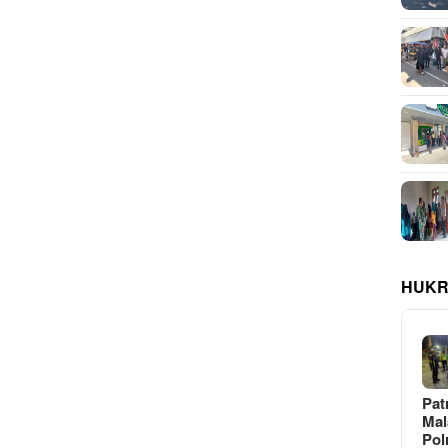
HUKR
Pat
Ma
Pol