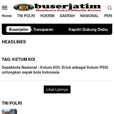
Loncat
Menu
ke
Mobile
konten
Home
TNI POLRI
HUKRIM
DAERAH
NASIONAL
PERI
ransparan
Buserjatim
Kapolri Dukung Dialog Penyusunan RUU Ketena
HEADLINES
TAG:
KETUM KOI
Sepakbola Nasional : Ketum KOI: Erick sebagai Ketum PSSI
untungkan sepak bola Indonesia
Lihat Lainnya
TNI POLRI