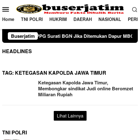
Loncat
Menu
ke
Mobile
konten
Home
TNI POLRI
HUKRIM
DAERAH
NASIONAL
PERI
Surati BGN Jika Ditemukan Dapur MBG Tak Penuhi Standar di 
Buserjatim
HEADLINES
TAG:
KETEGASAN KAPOLDA JAWA TIMUR
Ketegasan Kapolda Jawa Timur,
Membongkar sindikat Judi online Beromzet
Miliaran Rupiah
Lihat Lainnya
TNI POLRI