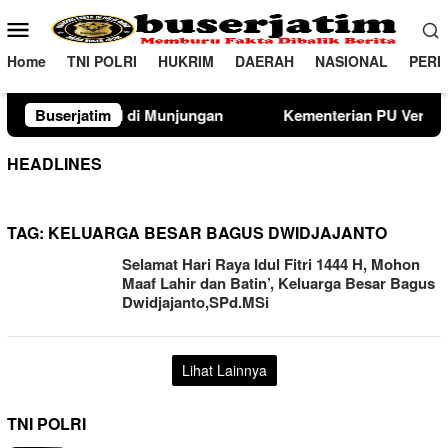
Loncat
Menu
ke
Mobile
konten
Home
TNI POLRI
HUKRIM
DAERAH
NASIONAL
PERI
 Munjungan
Buserjatim
Kementerian PU Verifikasi Lahan Sekolah Ra
HEADLINES
TAG:
KELUARGA BESAR BAGUS DWIDJAJANTO
Selamat Hari Raya Idul Fitri 1444 H, Mohon
Maaf Lahir dan Batin’, Keluarga Besar Bagus
Dwidjajanto,SPd.MSi
Lihat Lainnya
TNI POLRI