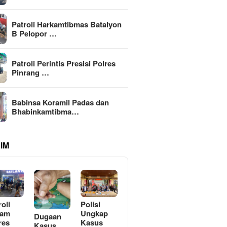
Patroli Harkamtibmas Batalyon
B Pelopor …
Patroli Perintis Presisi Polres
Pinrang …
Babinsa Koramil Padas dan
Bhabinkamtibma…
IM
roli
Polisi
lam
Ungkap
Dugaan
res
Kasus
Kasus