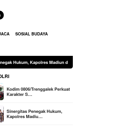
n
UACA
SOSIAL BUDAYA
olres Madiun dan Kajari Musnahkan Barang Bukti Perkara Pid
OLRI
Kodim 0806/Trenggalek Perkuat
Karakter S…
Sinergitas Penegak Hukum,
Kapolres Madiu…