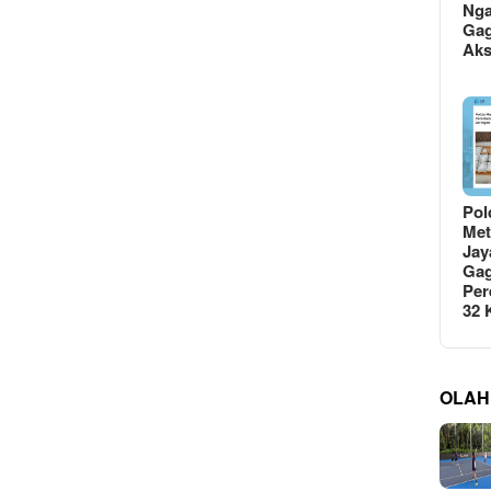
Ng
Gag
Ak
Pol
Met
Jay
Gag
Per
32
OLAH