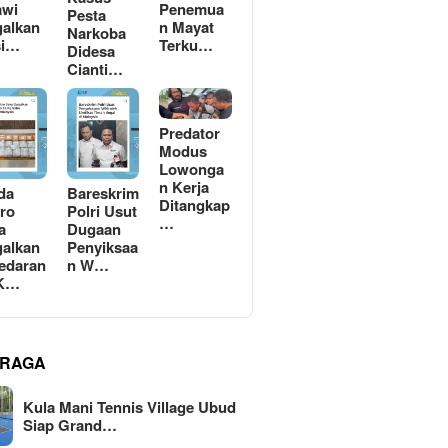
awi
Penemua
Pesta
alkan
n Mayat
Narkoba
si…
Terku…
Didesa
Cianti…
Predator
Modus
Lowonga
n Kerja
da
Bareskrim
Ditangkap
ro
Polri Usut
…
a
Dugaan
alkan
Penyiksaa
edaran
n W…
 K…
RAGA
Kula Mani Tennis Village Ubud
Siap Grand…