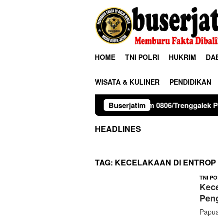
Loncat
ke
konten
HOME
TNI POLRI
HUKRIM
DA
WISATA & KULINER
PENDIDIKAN
Kodim 0806/Trenggalek Perkuat Karakter Si
Buserjatim
HEADLINES
TAG:
KECELAKAAN DI ENTROP
TNI PO
Kece
Pen
Papua