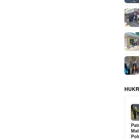
HUKR
Pat
Ma
Pol