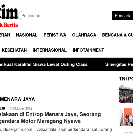
Pencaria
ERAH
NASIONAL
PERISTIWA
OLAHRAGA
BENCANA & C
KESEHATAN
INTERNASIONAL
INFOTAINMENT
swa Lewat Outing Class
Sinergitas Penegak Hukum, Kap
TNI P
 MENARA JAYA
buserjatim
17 Oktober 2022
LRI
lakaan di Entrop Menara Jaya, Seorang
gendara Motor Meregang Nyawa
, Buserjatim.com – Akibat lalai saat berkendara, satu orang