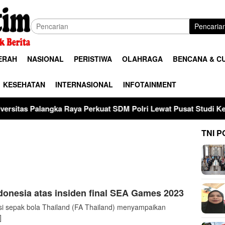
Pencaria
ERAH
NASIONAL
PERISTIWA
OLAHRAGA
BENCANA & C
KESEHATAN
INTERNASIONAL
INFOTAINMENT
a Raya Perkuat SDM Polri Lewat Pusat Studi Kepolisian
TNI P
donesia atas insiden final SEA Games 2023
 sepak bola Thailand (FA Thailand) menyampaikan
]