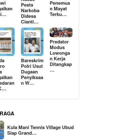
awi
Penemua
Pesta
alkan
n Mayat
Narkoba
si…
Terku…
Didesa
Cianti…
Predator
Modus
Lowonga
n Kerja
da
Bareskrim
Ditangkap
ro
Polri Usut
…
a
Dugaan
alkan
Penyiksaa
edaran
n W…
 K…
RAGA
Kula Mani Tennis Village Ubud
Siap Grand…