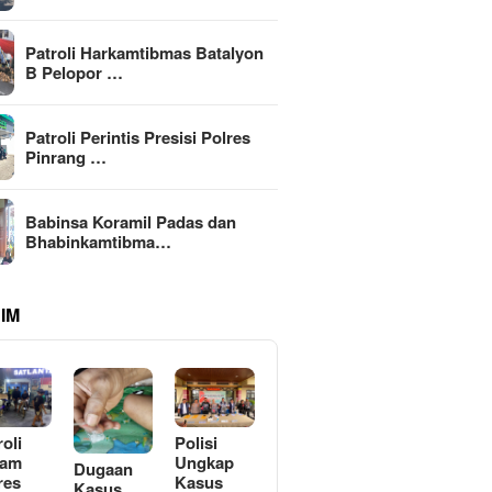
Patroli Harkamtibmas Batalyon
B Pelopor …
Patroli Perintis Presisi Polres
Pinrang …
Babinsa Koramil Padas dan
Bhabinkamtibma…
IM
roli
Polisi
lam
Ungkap
Dugaan
res
Kasus
Kasus