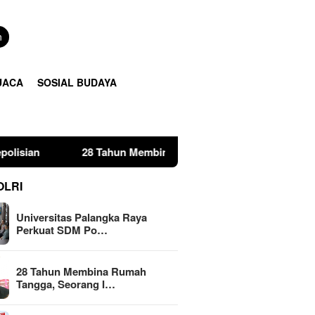
n
UACA
SOSIAL BUDAYA
28 Tahun Membina Rumah Tangga, Seorang Ibu Lima Anak Temp
OLRI
Universitas Palangka Raya
Perkuat SDM Po…
28 Tahun Membina Rumah
Tangga, Seorang I…