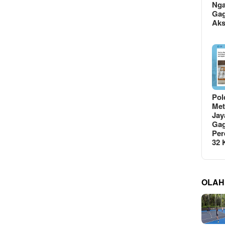
Ng
Gag
Ak
Pol
Met
Jay
Gag
Per
32
OLAH