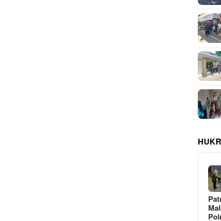
HUKR
Pat
Ma
Pol