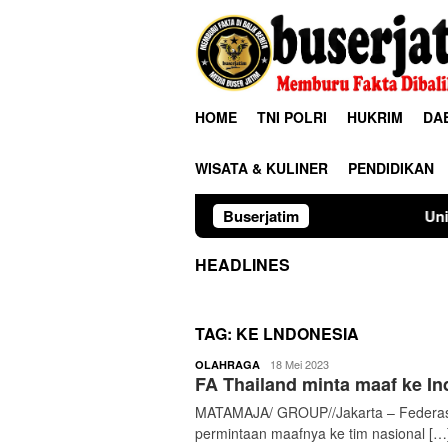
Loncat
ke
konten
HOME
TNI POLRI
HUKRIM
DA
WISATA & KULINER
PENDIDIKAN
Buserjatim
Universitas Palangk
HEADLINES
TAG:
KE LNDONESIA
buserjatim
18 Mei 2023
OLAHRAGA
FA Thailand minta maaf ke In
MATAMAJA/ GROUP//Jakarta – Federasi
permintaan maafnya ke tim nasional […