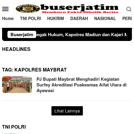
Loncat
Menu
ke
Mobile
konten
Home
TNI POLRI
HUKRIM
DAERAH
NASIONAL
PERI
Hukum, Kapolres Madiun dan Kajari Musnahkan Barang Bukti P
Buserjatim
HEADLINES
TAG:
KAPOLRES MAYBRAT
PJ Bupati Maybrat Menghadiri Kegiatan
Surfey Akreditasi Puskesmas Aifat Utara di
Ayawasi
Lihat Lainnya
TNI POLRI