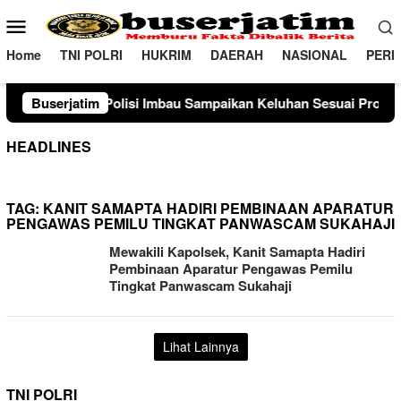
Loncat
Menu
ke
Mobile
konten
Home
TNI POLRI
HUKRIM
DAERAH
NASIONAL
PERI
Polisi Imbau Sampaikan Keluhan Sesuai Prosedur
Buserjatim
Samb
HEADLINES
TAG:
KANIT SAMAPTA HADIRI PEMBINAAN APARATUR
PENGAWAS PEMILU TINGKAT PANWASCAM SUKAHAJI
Mewakili Kapolsek, Kanit Samapta Hadiri
Pembinaan Aparatur Pengawas Pemilu
Tingkat Panwascam Sukahaji
Lihat Lainnya
TNI POLRI