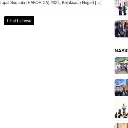
orupsi Sedunia (HAKORDIA) 2024, Kejaksaan Negeri […]
Lihat Lainnya
NASI