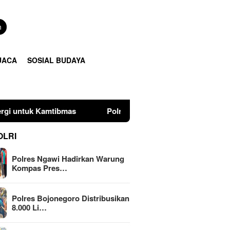
n
UACA
SOSIAL BUDAYA
ibmas
Polres Bojonegoro Distribusikan 8.000 Liter Air
OLRI
Polres Ngawi Hadirkan Warung
Kompas Pres…
Polres Bojonegoro Distribusikan
8.000 Li…