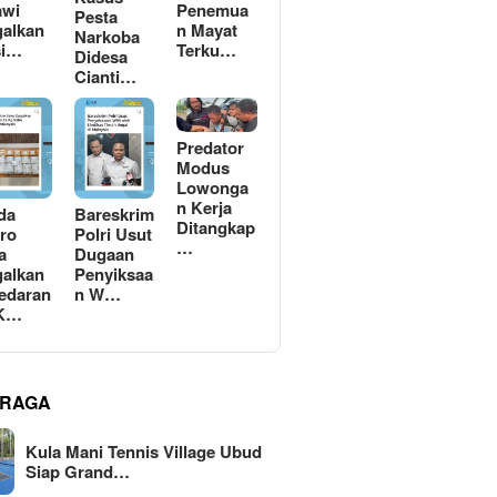
awi
Penemua
Pesta
alkan
n Mayat
Narkoba
si…
Terku…
Didesa
Cianti…
Predator
Modus
Lowonga
n Kerja
da
Bareskrim
Ditangkap
ro
Polri Usut
…
a
Dugaan
alkan
Penyiksaa
edaran
n W…
 K…
RAGA
Kula Mani Tennis Village Ubud
Siap Grand…