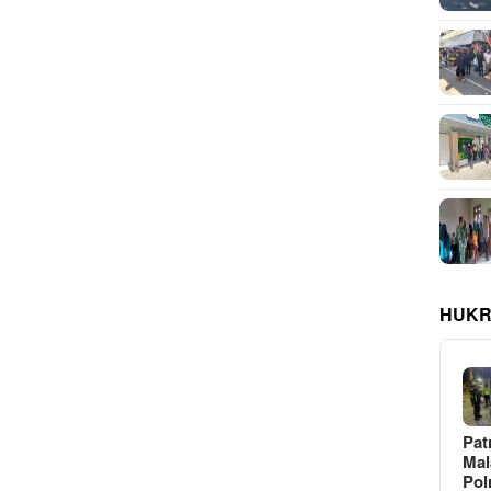
HUKR
Pat
Ma
Pol