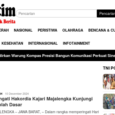
Pencaria
ERAH
NASIONAL
PERISTIWA
OLAHRAGA
BENCANA & C
KESEHATAN
INTERNASIONAL
INFOTAINMENT
Kompas Presisi Bangun Komunikasi Perkuat Sinergi untuk Kamt
TNI P
buserjatim
10 Desember 2024
AH
ngati Hakordia Kajari Majalengka Kunjungi
olah Dasar
ENGKA – JAWA BARAT, – Dalam rangka memperingati Hari