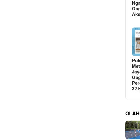
Ng
Gag
Ak
Pol
Met
Jay
Gag
Per
32
OLAH