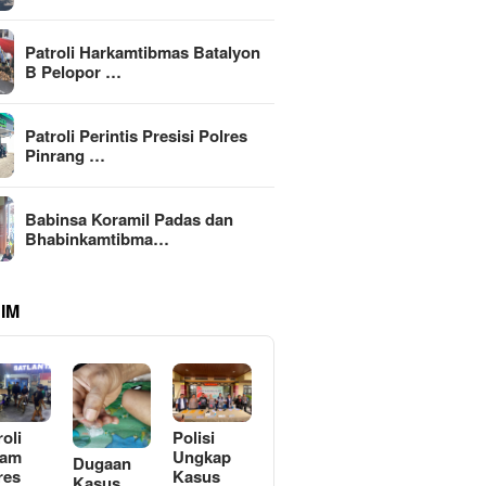
Patroli Harkamtibmas Batalyon
B Pelopor …
Patroli Perintis Presisi Polres
Pinrang …
Babinsa Koramil Padas dan
Bhabinkamtibma…
IM
roli
Polisi
lam
Ungkap
Dugaan
res
Kasus
Kasus