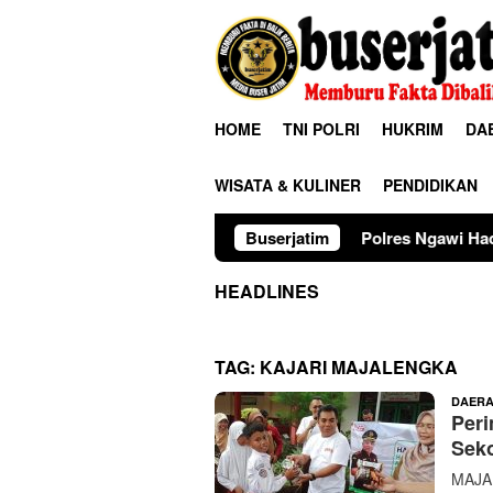
Loncat
ke
konten
HOME
TNI POLRI
HUKRIM
DA
WISATA & KULINER
PENDIDIKAN
Polres Ngawi Hadirkan Warung 
Buserjatim
HEADLINES
TAG:
KAJARI MAJALENGKA
DAER
Peri
Sek
MAJAL