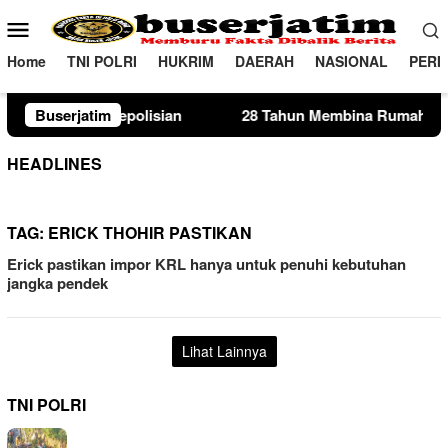
Loncat
Menu
ke
Mobile
konten
Home
TNI POLRI
HUKRIM
DAERAH
NASIONAL
PERI
isian
Buserjatim
28 Tahun Membina Rumah Tangga, Seorang Ibu Li
HEADLINES
TAG:
ERICK THOHIR PASTIKAN
Erick pastikan impor KRL hanya untuk penuhi kebutuhan
jangka pendek
Lihat Lainnya
TNI POLRI