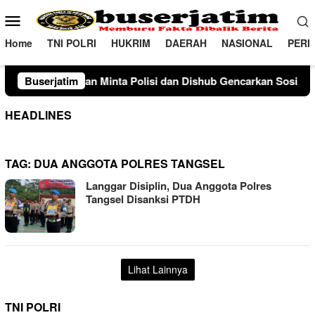
Loncat
Menu
ke
Mobile
konten
Home
TNI POLRI
HUKRIM
DAERAH
NASIONAL
PERI
an Minta Polisi dan Dishub Gencarkan Sosialisasi Edukasi Berk
Buserjatim
HEADLINES
TAG:
DUA ANGGOTA POLRES TANGSEL
Langgar Disiplin, Dua Anggota Polres
Tangsel Disanksi PTDH
Lihat Lainnya
TNI POLRI