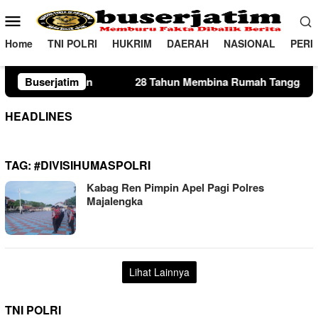
Loncat
Menu
ke
Mobile
konten
Home
TNI POLRI
HUKRIM
DAERAH
NASIONAL
PERI
Buserjatim
28 Tahun Membina Rumah Tangga, Seorang Ibu Lima Ana
HEADLINES
TAG:
#DIVISIHUMASPOLRI
Kabag Ren Pimpin Apel Pagi Polres
Majalengka
Lihat Lainnya
TNI POLRI