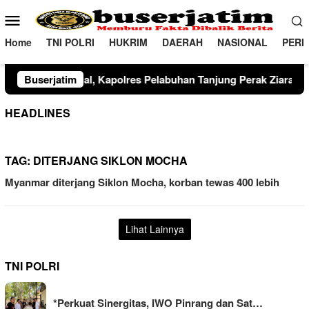
Loncat
Menu
ke
Mobile
konten
Home
TNI POLRI
HUKRIM
DAERAH
NASIONAL
PERI
Kapolres Pelabuhan Tanjung Perak Ziarah Wali di Surabaya
Buserjatim
HEADLINES
TAG:
DITERJANG SIKLON MOCHA
Myanmar diterjang Siklon Mocha, korban tewas 400 lebih
Lihat Lainnya
TNI POLRI
*Perkuat Sinergitas, IWO Pinrang dan Sat…