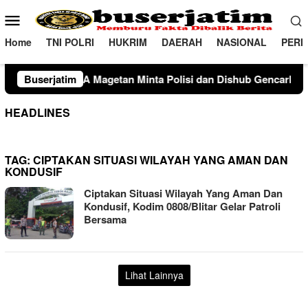
Loncat
Menu
ke
Mobile
konten
Home
TNI POLRI
HUKRIM
DAERAH
NASIONAL
PERI
getan Minta Polisi dan Dishub Gencarkan Sosialisasi Edukasi B
Buserjatim
HEADLINES
TAG:
CIPTAKAN SITUASI WILAYAH YANG AMAN DAN
KONDUSIF
Ciptakan Situasi Wilayah Yang Aman Dan
Kondusif, Kodim 0808/Blitar Gelar Patroli
Bersama
Lihat Lainnya