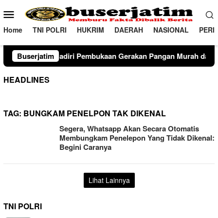
Loncat
Menu
ke
Mobile
konten
Home
TNI POLRI
HUKRIM
DAERAH
NASIONAL
PERI
iri Pembukaan Gerakan Pangan Murah dan Produk Unggulan 20
Buserjatim
HEADLINES
TAG:
BUNGKAM PENELPON TAK DIKENAL
Segera, Whatsapp Akan Secara Otomatis
Membungkam Penelepon Yang Tidak Dikenal:
Begini Caranya
Lihat Lainnya
TNI POLRI