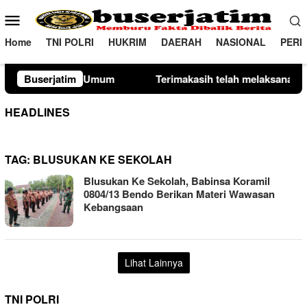
Loncat
Menu
ke
Mobile
konten
Home
TNI POLRI
HUKRIM
DAERAH
NASIONAL
PERI
Buserjatim
Terimakasih telah melaksanakan kewajiban perpajakan da
HEADLINES
TAG:
BLUSUKAN KE SEKOLAH
Blusukan Ke Sekolah, Babinsa Koramil
0804/13 Bendo Berikan Materi Wawasan
Kebangsaan
Lihat Lainnya
TNI POLRI