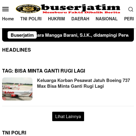
Loncat
Menu
ke
Mobile
konten
Home
TNI POLRI
HUKRIM
DAERAH
NASIONAL
PERI
pacara IPDA Faisal Bakhriadi‎‎Dalam kegiatan tersebut, Kompol
Buserjatim
HEADLINES
TAG:
BISA MINTA GANTI RUGI LAGI
Keluarga Korban Pesawat Jatuh Boeing 737
Max Bisa Minta Ganti Rugi Lagi
Lihat Lainnya
TNI POLRI