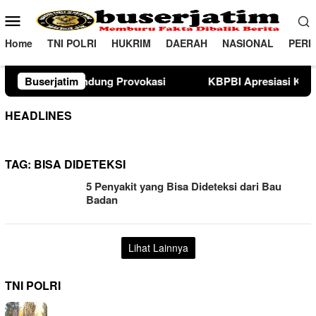
Loncat
Menu
ke
Mobile
konten
Home
TNI POLRI
HUKRIM
DAERAH
NASIONAL
PERI
ovokasi
Buserjatim
KBPBI Apresiasi Komitmen Kapolri Kawal Aspi
HEADLINES
TAG:
BISA DIDETEKSI
5 Penyakit yang Bisa Dideteksi dari Bau
Badan
Lihat Lainnya
TNI POLRI