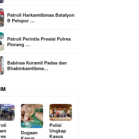
Patroli Harkamtibmas Batalyon
B Pelopor …
Patroli Perintis Presisi Polres
Pinrang …
Babinsa Koramil Padas dan
Bhabinkamtibma…
IM
roli
Polisi
lam
Ungkap
Dugaan
res
Kasus
Kasus