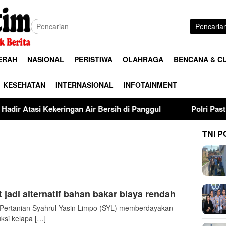
Pencaria
ERAH
NASIONAL
PERISTIWA
OLAHRAGA
BENCANA & C
KESEHATAN
INTERNASIONAL
INFOTAINMENT
ringan Air Bersih di Panggul
Polri Pastikan Proses Peme
TNI P
jadi alternatif bahan bakar biaya rendah
ertanian Syahrul Yasin Limpo (SYL) memberdayakan
si kelapa […]