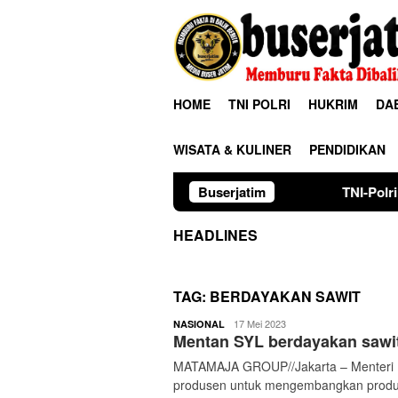
Loncat
ke
konten
HOME
TNI POLRI
HUKRIM
DA
WISATA & KULINER
PENDIDIKAN
Buserjatim
TNI-Polri Hadir Atasi Keke
HEADLINES
TAG:
BERDAYAKAN SAWIT
buserjatim
17 Mei 2023
NASIONAL
Mentan SYL berdayakan sawit 
MATAMAJA GROUP//Jakarta – Menteri P
produsen untuk mengembangkan produk