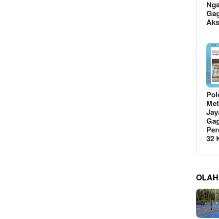
Ng
Gag
Ak
Pol
Met
Jay
Gag
Per
32
OLAH