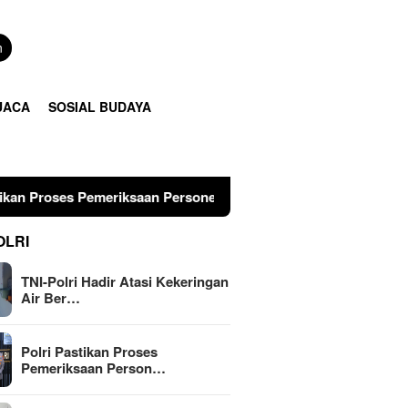
n
UACA
SOSIAL BUDAYA
riksaan Personel di Aceh Dilaksanakan Secara Profesional dan 
OLRI
TNI-Polri Hadir Atasi Kekeringan
Air Ber…
Polri Pastikan Proses
Pemeriksaan Person…