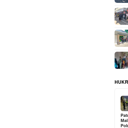
HUKR
Pat
Ma
Pol