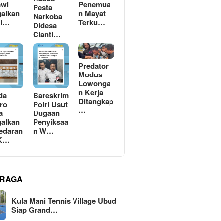
awi
Penemua
Pesta
alkan
n Mayat
Narkoba
si…
Terku…
Didesa
Cianti…
Predator
Modus
Lowonga
n Kerja
da
Bareskrim
Ditangkap
ro
Polri Usut
…
a
Dugaan
alkan
Penyiksaa
edaran
n W…
 K…
RAGA
Kula Mani Tennis Village Ubud
Siap Grand…