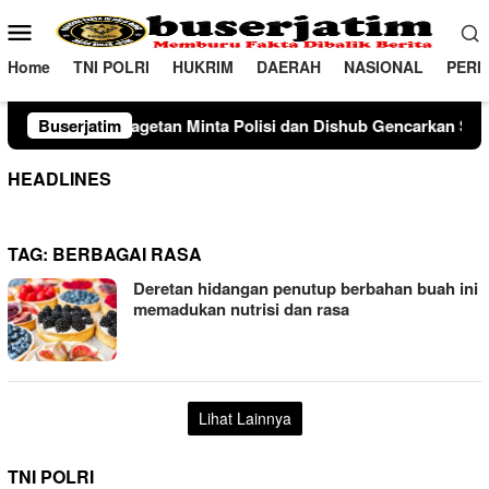
Loncat
Menu
ke
Mobile
konten
Home
TNI POLRI
HUKRIM
DAERAH
NASIONAL
PERI
nta Polisi dan Dishub Gencarkan Sosialisasi Edukasi Berkendar
Buserjatim
HEADLINES
TAG:
BERBAGAI RASA
Deretan hidangan penutup berbahan buah ini
memadukan nutrisi dan rasa
Lihat Lainnya
TNI POLRI