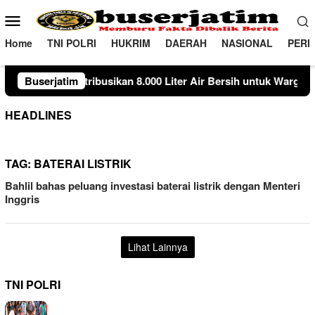
Loncat
Menu
ke
Mobile
konten
Home
TNI POLRI
HUKRIM
DAERAH
NASIONAL
PERI
usikan 8.000 Liter Air Bersih untuk Warga Ngambon
Buserjatim
Sus
HEADLINES
TAG:
BATERAI LISTRIK
Bahlil bahas peluang investasi baterai listrik dengan Menteri
Inggris
Lihat Lainnya
TNI POLRI