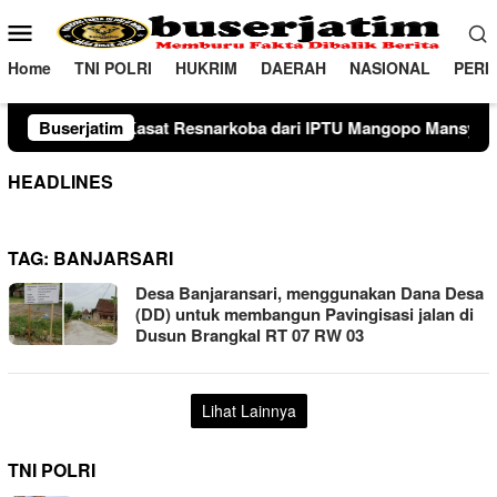
Loncat
Menu
ke
Mobile
konten
Home
TNI POLRI
HUKRIM
DAERAH
NASIONAL
PERI
ri AKP Kamaluddin, S.H., M.H. kepada IPTU Tegar Wijaya, S.Tr.K
Buserjatim
HEADLINES
TAG:
BANJARSARI
Desa Banjaransari, menggunakan Dana Desa
(DD) untuk membangun Pavingisasi jalan di
Dusun Brangkal RT 07 RW 03
Lihat Lainnya
TNI POLRI