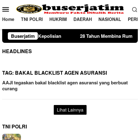
Loncat
Menu
ke
Mobile
konten
Home
TNI POLRI
HUKRIM
DAERAH
NASIONAL
PERI
epolisian
Buserjatim
28 Tahun Membina Rumah Tangga, Seorang Ibu
HEADLINES
TAG:
BAKAL BLACKLIST AGEN ASURANSI
AAJI tegaskan bakal blacklist agen asuransi yang berbuat
curang
Lihat Lainnya
TNI POLRI