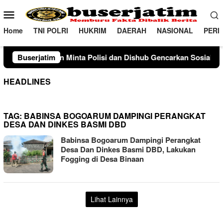
Loncat
Menu
ke
Mobile
konten
Home
TNI POLRI
HUKRIM
DAERAH
NASIONAL
PERI
n Minta Polisi dan Dishub Gencarkan Sosialisasi Edukasi Berke
Buserjatim
HEADLINES
TAG:
BABINSA BOGOARUM DAMPINGI PERANGKAT
DESA DAN DINKES BASMI DBD
Babinsa Bogoarum Dampingi Perangkat
Desa Dan Dinkes Basmi DBD, Lakukan
Fogging di Desa Binaan
Lihat Lainnya