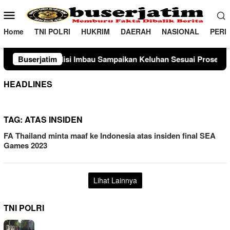
Loncat
Menu
ke
Mobile
konten
Home
TNI POLRI
HUKRIM
DAERAH
NASIONAL
PERI
si Imbau Sampaikan Keluhan Sesuai Prosedur
Buserjatim
Sambangi
HEADLINES
TAG:
ATAS INSIDEN
FA Thailand minta maaf ke Indonesia atas insiden final SEA
Games 2023
Lihat Lainnya
TNI POLRI