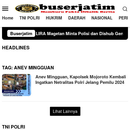
Loncat
Menu
ke
Mobile
konten
Home
TNI POLRI
HUKRIM
DAERAH
NASIONAL
PERI
agetan Minta Polisi dan Dishub Gencarkan Sosialisasi Edukasi 
Buserjatim
HEADLINES
TAG:
ANEV MINGGUAN
Anev Mingguan, Kapolsek Mojoroto Kembali
Ingatkan Netralitas Polri Jelang Pemilu 2024
Lihat Lainnya
TNI POLRI