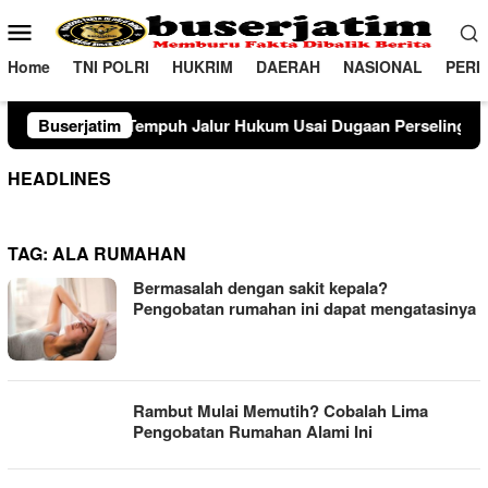
Loncat
Menu
ke
Mobile
konten
Home
TNI POLRI
HUKRIM
DAERAH
NASIONAL
PERI
Tempuh Jalur Hukum Usai Dugaan Perselingkuhan Suami di Su
Buserjatim
HEADLINES
TAG:
ALA RUMAHAN
Bermasalah dengan sakit kepala?
Pengobatan rumahan ini dapat mengatasinya
Rambut Mulai Memutih? Cobalah Lima
Pengobatan Rumahan Alami Ini