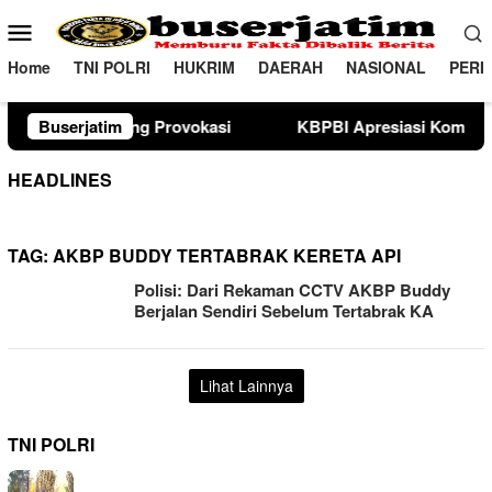
Loncat
Menu
ke
Mobile
konten
Home
TNI POLRI
HUKRIM
DAERAH
NASIONAL
PERI
ovokasi
Buserjatim
KBPBI Apresiasi Komitmen Kapolri Kawal Aspi
HEADLINES
TAG:
AKBP BUDDY TERTABRAK KERETA API
Polisi: Dari Rekaman CCTV AKBP Buddy
Berjalan Sendiri Sebelum Tertabrak KA
Lihat Lainnya
TNI POLRI