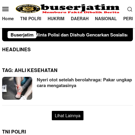
Loncat
Menu
ke
Mobile
konten
Home
TNI POLRI
HUKRIM
DAERAH
NASIONAL
PERI
 Polisi dan Dishub Gencarkan Sosialisasi Edukasi Berkendara u
Buserjatim
HEADLINES
TAG:
AHLI KESEHATAN
Nyeri otot setelah berolahraga: Pakar ungkap
cara mengatasinya
Lihat Lainnya
TNI POLRI