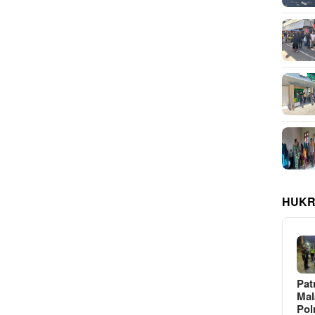
HUKR
Pat
Ma
Pol