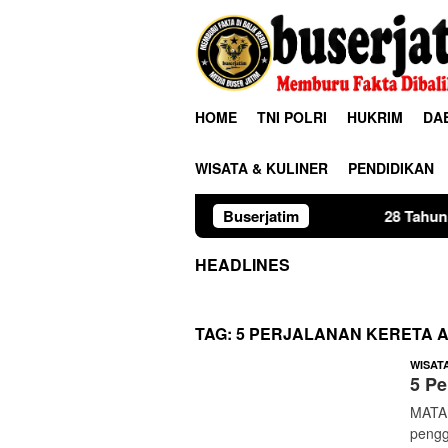
Loncat
ke
konten
HOME
TNI POLRI
HUKRIM
DA
WISATA & KULINER
PENDIDIKAN
Buserjatim
28 Tahun Membina Rumah 
HEADLINES
TAG:
5 PERJALANAN KERETA A
WISAT
5 Pe
MATAM
pengg