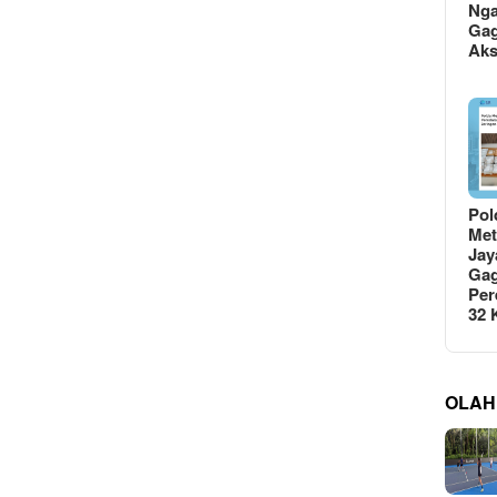
Ng
Gag
Ak
Pol
Met
Jay
Gag
Per
32
OLAH