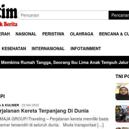
Pencaria
ERAH
NASIONAL
PERISTIWA
OLAHRAGA
BENCANA & C
KESEHATAN
INTERNASIONAL
INFOTAINMENT
Tangga, Seorang Ibu Lima Anak Tempuh Jalur Hukum Usai Duga
TNI P
PI
buserjatim
23 Mei 2023
A & KULINER
rjalanan Kereta Terpanjang Di Dunia
AJA GROUP//Traveling – Perjalanan kereta memiliki basis
emar tersendiri di seluruh dunia. Moda transportasi […]