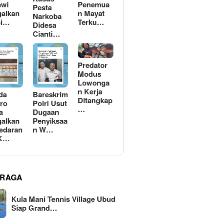
awi
Penemua
Pesta
alkan
n Mayat
Narkoba
si…
Terku…
Didesa
Cianti…
Predator
Modus
Lowonga
n Kerja
da
Bareskrim
Ditangkap
ro
Polri Usut
…
a
Dugaan
alkan
Penyiksaa
edaran
n W…
 K…
RAGA
Kula Mani Tennis Village Ubud
Siap Grand…