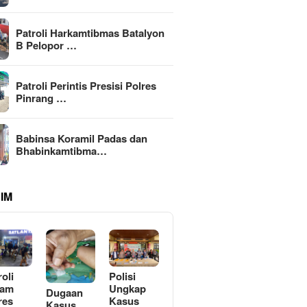
Patroli Harkamtibmas Batalyon
B Pelopor …
Patroli Perintis Presisi Polres
Pinrang …
Babinsa Koramil Padas dan
Bhabinkamtibma…
IM
roli
Polisi
lam
Ungkap
Dugaan
res
Kasus
Kasus