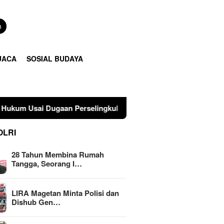
n
UACA
SOSIAL BUDAYA
an Perselingkuhan Suami di Sulawesi Tengah
LIRA Mag
OLRI
28 Tahun Membina Rumah
Tangga, Seorang I…
LIRA Magetan Minta Polisi dan
Dishub Gen…