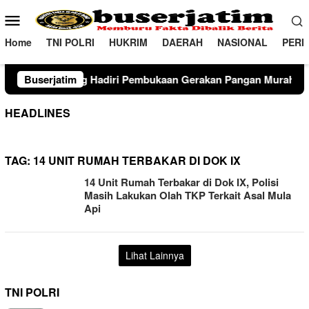
Loncat
Menu
ke
Mobile
konten
Home
TNI POLRI
HUKRIM
DAERAH
NASIONAL
PERI
ri Pembukaan Gerakan Pangan Murah dan Produk Unggulan 202
Buserjatim
HEADLINES
TAG:
14 UNIT RUMAH TERBAKAR DI DOK IX
14 Unit Rumah Terbakar di Dok IX, Polisi
Masih Lakukan Olah TKP Terkait Asal Mula
Api
Lihat Lainnya
TNI POLRI